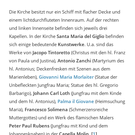
Die Kirche besitzt nur ein Schiff mit flacher Decke und
einem lichtdurchfluteten Innenraum. Auf der rechten
und linken Innenseite befinden sich jeweils drei
Kapellen. In der Kirche
Santa Maria del Giglio
befinden
sich einige bedeutende
Kunstwerke
. U.a. sind das
Werke von
Jacopo Tintoretto
(Christus mit den hl. Franz
von Paula und Justina),
Antonio Zanchi
(Martyrium des
hl. Antonius; Deckenfresken mit Szenen aus dem
Marienleben),
Giovanni Maria Morlaiter
(Statue der
Unbefleckten Jungfrau Maria; Statue des hl. Gregorio
Barbarigo),
Johann Carl Loth
(Jungfrau mit dem Kinde
und dem hl. Antonius),
Palma il Giovane
(Heimsuchung
Mariä),
Francesco Solimena
(Schmerzensreiche
Muttergottes) und ein Werk des flämischen Malers
Peter Paul Rubens
(Jungfrau mit Kind und dem
Johannesknaben) in der
Capella Molin
.
[
1
]