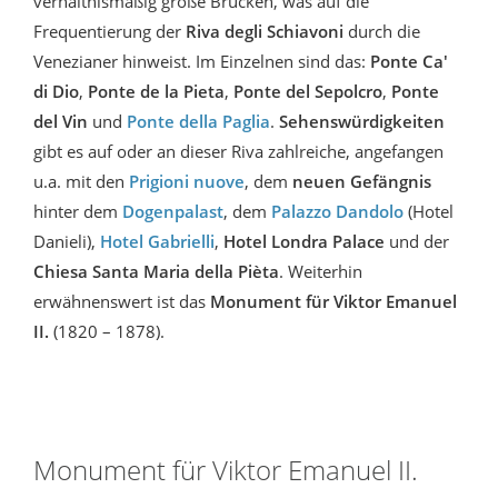
verhältnismäßig große Brücken, was auf die
Frequentierung der
Riva degli Schiavoni
durch die
Venezianer hinweist. Im Einzelnen sind das:
Ponte Ca'
di Dio
,
Ponte de la Pieta
,
Ponte del Sepolcro
,
Ponte
del Vin
und
Ponte della Paglia
.
Sehenswürdigkeiten
gibt es auf oder an dieser Riva zahlreiche, angefangen
u.a. mit den
Prigioni nuove
, dem
neuen Gefängnis
hinter dem
Dogenpalast
, dem
Palazzo Dandolo
(Hotel
Danieli),
Hotel Gabrielli
,
Hotel Londra Palace
und der
Chiesa Santa Maria della Pièta
. Weiterhin
erwähnenswert ist das
Monument für Viktor Emanuel
II.
(1820 – 1878).
Monument für Viktor Emanuel II.