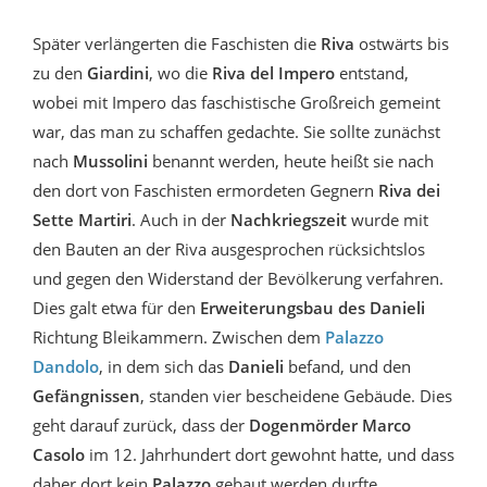
Später verlängerten die Faschisten die
Riva
ostwärts bis
zu den
Giardini
, wo die
Riva del Impero
entstand,
wobei mit Impero das faschistische Großreich gemeint
war, das man zu schaffen gedachte. Sie sollte zunächst
nach
Mussolini
benannt werden, heute heißt sie nach
den dort von Faschisten ermordeten Gegnern
Riva dei
Sette Martiri
. Auch in der
Nachkriegszeit
wurde mit
den Bauten an der Riva ausgesprochen rücksichtslos
und gegen den Widerstand der Bevölkerung verfahren.
Dies galt etwa für den
Erweiterungsbau des Danieli
Richtung Bleikammern. Zwischen dem
Palazzo
Dandolo
, in dem sich das
Danieli
befand, und den
Gefängnissen
, standen vier bescheidene Gebäude. Dies
geht darauf zurück, dass der
Dogenmörder Marco
Casolo
im 12. Jahrhundert dort gewohnt hatte, und dass
daher dort kein
Palazzo
gebaut werden durfte.