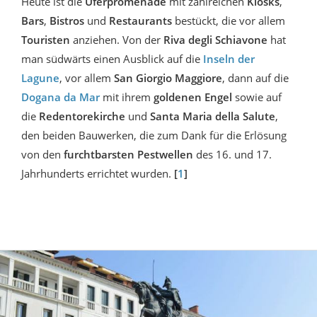
Heute ist die
Uferpromenade
mit zahlreichen
Kiosks
,
Bars
,
Bistros
und
Restaurants
bestückt, die vor allem
Touristen
anziehen. Von der
Riva degli Schiavone
hat
man südwärts einen Ausblick auf die
Inseln der
Lagune
, vor allem
San Giorgio Maggiore
, dann auf die
Dogana da Mar
mit ihrem
goldenen Engel
sowie auf
die
Redentorekirche
und
Santa Maria della Salute
,
den beiden Bauwerken, die zum Dank für die Erlösung
von den
furchtbarsten
Pestwellen
des 16. und 17.
Jahrhunderts errichtet wurden.
[
1
]