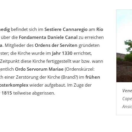
edig
befindet sich im
Sestiere Cannaregio
am
Rio
 über die
Fondamenta Daniele Canal
zu erreichen
a
. Mitglieder des
Ordens der Serviten
gründeten
loster; die Kirche wurde im
Jahr 1330
errichtet,
 Zeitpunkt diese Kirche fertiggestellt war bzw. wann
gentlich
Ordo Servorum Mariae
(Ordenskürzel:
h einer Zerstörung der Kirche (Brand?) im
frühen
losterkomplex
wieder aufgebaut. Im Zuge der
Vene
r
1815
teilweise abgerissen.
Capel
Ansi