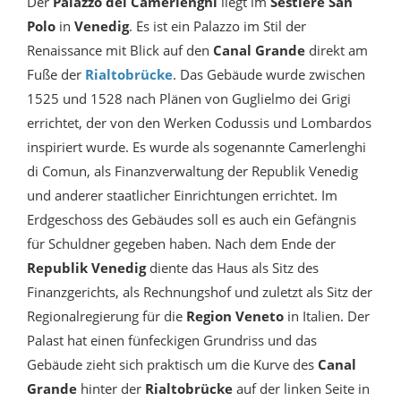
Der
Palazzo dei Camerlenghi
liegt im
Sestiere San
Polo
in
Venedig
. Es ist ein Palazzo im Stil der
Renaissance mit Blick auf den
Canal Grande
direkt am
Fuße der
Rialtobrücke
. Das Gebäude wurde zwischen
1525 und 1528 nach Plänen von Guglielmo dei Grigi
errichtet, der von den Werken Codussis und Lombardos
inspiriert wurde. Es wurde als sogenannte Camerlenghi
di Comun, als Finanzverwaltung der Republik Venedig
und anderer staatlicher Einrichtungen errichtet. Im
Erdgeschoss des Gebäudes soll es auch ein Gefängnis
für Schuldner gegeben haben. Nach dem Ende der
Republik Venedig
diente das Haus als Sitz des
Finanzgerichts, als Rechnungshof und zuletzt als Sitz der
Regionalregierung für die
Region Veneto
in Italien. Der
Palast hat einen fünfeckigen Grundriss und das
Gebäude zieht sich praktisch um die Kurve des
Canal
Grande
hinter der
Rialtobrücke
auf der linken Seite in